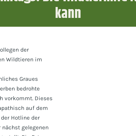
kann
View
ollegen der
Larger
en Wildtieren im
Image
nnliches Graues
terben bedrohte
och vorkommt. Dieses
 apathisch auf dem
der Hotline der
r nächst gelegenen