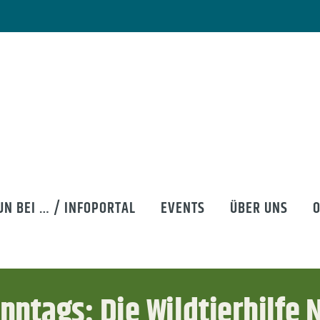
UN BEI … / INFOPORTAL
EVENTS
ÜBER UNS
tags: Die Wildtierhilfe N