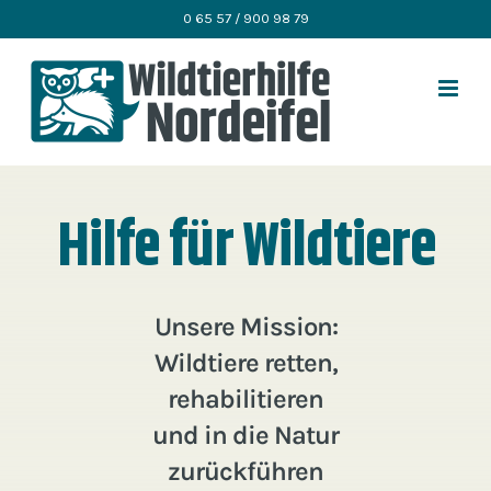
Zum
0 65 57 / 900 98 79
Inhalt
springen
Hilfe für Wildtiere
Unsere Mission:
Wildtiere retten,
rehabilitieren
und in die Natur
zurückführen