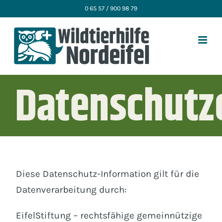
Zum
0 65 57 / 900 98 79
Inhalt
springen
Datenschutz
Diese Datenschutz-Information gilt für die
Datenverarbeitung durch:
EifelStiftung – rechtsfähige gemeinnützige